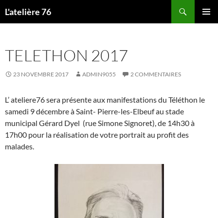
Aller
Recherche
L'atelière 76
au
MENU
contenu
PRINCI
TELETHON 2017
23 NOVEMBRE 2017
ADMIN9055
2 COMMENTAIRES
L’ ateliere76 sera présente aux manifestations du Téléthon le
samedi 9 décembre à Saint- Pierre-les-Elbeuf au stade
municipal Gérard Dyel (rue Simone Signoret), de 14h30 à
17h00 pour la réalisation de votre portrait au profit des
malades.