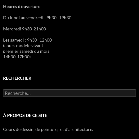
Heures d’ouverture
Du lundi au vendredi : 9h30–19h30
Mercredi 9h30-21h00
Les samedi : 9h30–12h00
(cours modèle vivant
premier samedi du mois
14h30-17h00)
RECHERCHER
R
e
c
h
e
À PROPOS DE CE SITE
r
c
Cours de dessin, de peinture, et d’architecture.
h
e