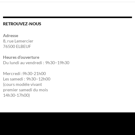
RETROUVEZ-NOUS
Adresse
8, rue Lemercier
76500 ELBEUF
Heures d’ouverture
Du lundi au vendredi : 9h30–19h30
Mercredi :9h30-21h00
Les samedi : 9h30–12h00
(cours modèle vivant
premier samedi du mois
14h30-17h00)