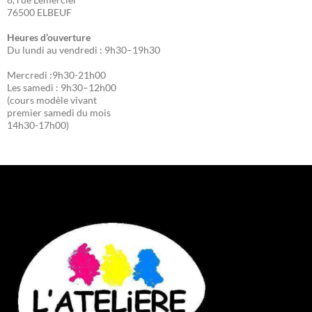
76500 ELBEUF
Heures d’ouverture
Du lundi au vendredi : 9h30–19h30
Mercredi :9h30-21h00
Les samedi : 9h30–12h00
(cours modèle vivant
premier samedi du mois
14h30-17h00)