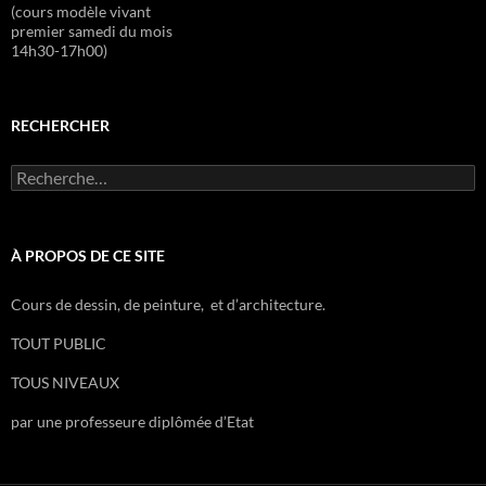
(cours modèle vivant
premier samedi du mois
14h30-17h00)
RECHERCHER
R
e
c
h
e
À PROPOS DE CE SITE
r
c
Cours de dessin, de peinture, et d’architecture.
h
e
TOUT PUBLIC
r
TOUS NIVEAUX
:
par une professeure diplômée d’Etat