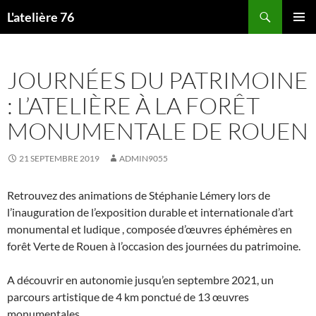
Aller
Recherche
L'atelière 76
au
MENU
contenu
PRINCI
JOURNÉES DU PATRIMOINE
: L’ATELIÈRE À LA FORÊT
MONUMENTALE DE ROUEN
21 SEPTEMBRE 2019
ADMIN9055
Retrouvez des animations de Stéphanie Lémery lors de
l’inauguration de l’exposition durable et internationale d’art
monumental et ludique , composée d’œuvres éphémères en
forêt Verte de Rouen à l’occasion des journées du patrimoine.
A découvrir en autonomie jusqu’en septembre 2021, un
parcours artistique de 4 km ponctué de 13 œuvres
monumentales.