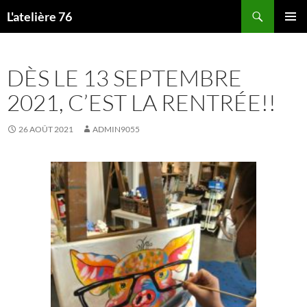
Aller
Recherche
L'atelière 76
au
MENU
contenu
PRINCI
DÈS LE 13 SEPTEMBRE
2021, C’EST LA RENTRÉE!!
26 AOÛT 2021
ADMIN9055